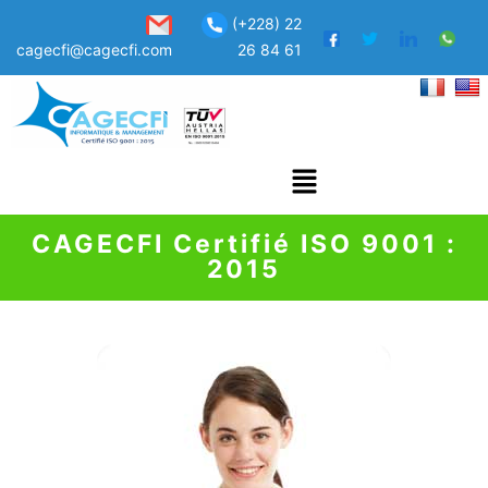
(+228) 22
cagecfi@cagecfi.com
26 84 61
CAGECFI Certifié ISO 9001 :
2015