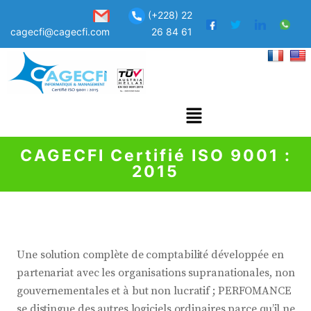
(+228) 22
cagecfi@cagecfi.com
26 84 61
CAGECFI Certifié ISO 9001 :
2015
Une solution complète de comptabilité développée en
partenariat avec les organisations supranationales, non
gouvernementales et à but non lucratif ; PERFOMANCE
se distingue des autres logiciels ordinaires parce qu’il ne