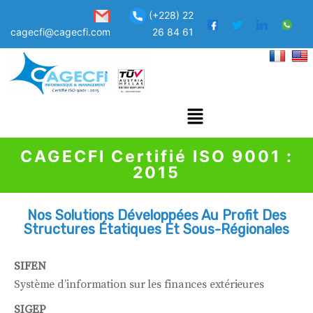
(+228) 22
cagecfi@cagecfi.com
26 84 61
CAGECFI Certifié ISO 9001 :
2015
Nos Solutions Développées Au Profit Des
Structures Étatiques Et Sous-Régionales
SIFEN
Système d’information sur les finances extérieures
SIGEP