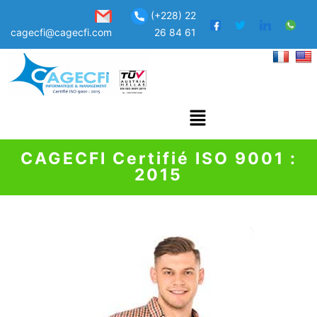
(+228) 22
cagecfi@cagecfi.com
26 84 61
CAGECFI Certifié ISO 9001 :
2015