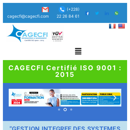
(+228)
cagecfi@cagecfi.com
22 26 84 61
CAGECFI Certifié ISO 9001 :
2015
"GESTION INTEGREE DES SYSTEMES