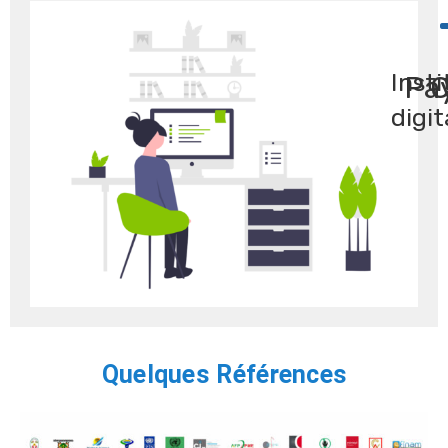
Insti
Pa
C
digit
Quelques Références