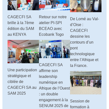
CAGECFI SA
Retour sur notre
De Lomé au Val-
brille à la 7ème
atelier PI-SPI
d’Oise :
édition du SAM
BCEAO avec
CAGECFI
au KENYA
Ecobank Togo
dessine les
contours d’un
pont
technologique
entre l’Afrique et
CAGECFI SA
la France.
Une participation
affirme son
stratégique et
leadership
ciblée de
numérique en
CAGECFI SA au
Afrique de l’Ouest
SAM 2025
: un double
engagement à la
Session de
SENUM 2025 de
formation à